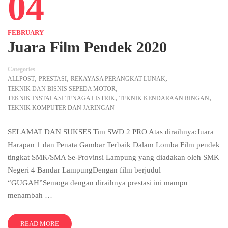
04
FEBRUARY
Juara Film Pendek 2020
Categories
,
,
,
ALLPOST
PRESTASI
REKAYASA PERANGKAT LUNAK
,
TEKNIK DAN BISNIS SEPEDA MOTOR
,
,
TEKNIK INSTALASI TENAGA LISTRIK
TEKNIK KENDARAAN RINGAN
TEKNIK KOMPUTER DAN JARINGAN
SELAMAT DAN SUKSES⁣⁣ Tim SWD 2 PRO ⁣⁣⁣⁣Atas diraihnya:Juara
Harapan 1 dan Penata Gambar Terbaik Dalam Lomba Film pendek
tingkat SMK/SMA Se-Provinsi Lampung yang diadakan oleh SMK
Negeri 4 Bandar Lampung⁣⁣Dengan film berjudul
“GUGAH”⁣⁣⁣⁣Semoga dengan diraihnya prestasi ini mampu
menambah …
READ MORE