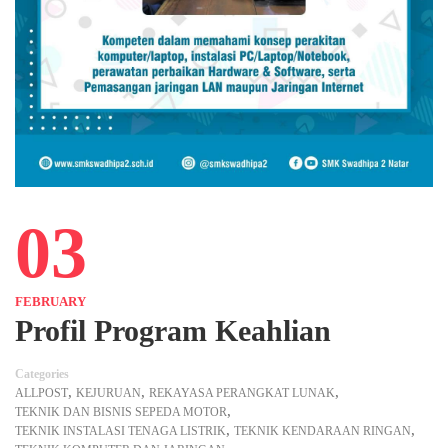
03
FEBRUARY
Profil Program Keahlian
Categories
,
,
,
ALLPOST
KEJURUAN
REKAYASA PERANGKAT LUNAK
,
TEKNIK DAN BISNIS SEPEDA MOTOR
,
,
TEKNIK INSTALASI TENAGA LISTRIK
TEKNIK KENDARAAN RINGAN