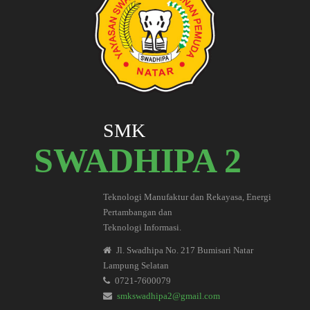
SMK
SWADHIPA 2
Teknologi Manufaktur dan Rekayasa, Energi
Pertambangan dan
Teknologi Informasi.
Jl. Swadhipa No. 217 Bumisari Natar
Lampung Selatan
0721-7600079
smkswadhipa2@gmail.com