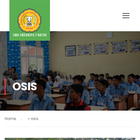
OSIS
Home
»
osis