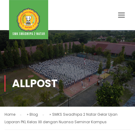
ALLPOST
Home
»
Blog
»
SMKS Swadhipa 2 Natar Gelar Ujian
Laporan PKL Kelas XII dengan Nuansa Seminar Kampus