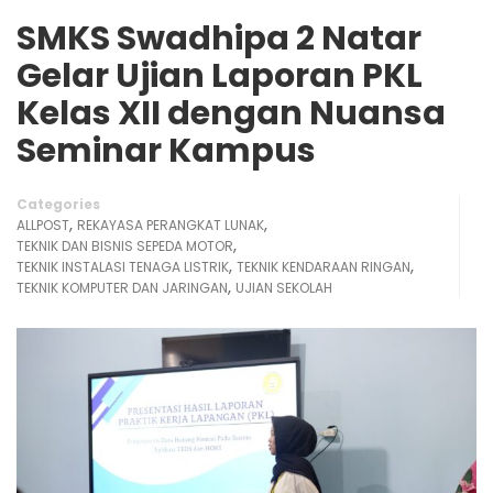
SMKS Swadhipa 2 Natar
Gelar Ujian Laporan PKL
Kelas XII dengan Nuansa
Seminar Kampus
Categories
,
,
ALLPOST
REKAYASA PERANGKAT LUNAK
,
TEKNIK DAN BISNIS SEPEDA MOTOR
,
,
TEKNIK INSTALASI TENAGA LISTRIK
TEKNIK KENDARAAN RINGAN
,
TEKNIK KOMPUTER DAN JARINGAN
UJIAN SEKOLAH