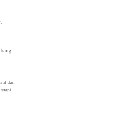
,
mbang
tif dan
tetapi