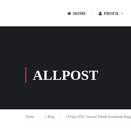
HOME
PROFIL
ALLPOST
Home
»
Blog
»
Project PKL Jurusan Teknik Kendaraan Rin