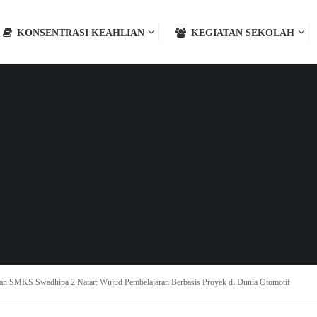
KONSENTRASI KEAHLIAN
KEGIATAN SEKOLAH
gan SMKS Swadhipa 2 Natar: Wujud Pembelajaran Berbasis Proyek di Dunia Otomotif