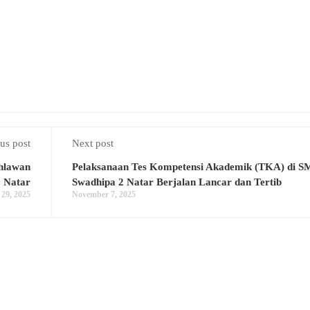
us post
Next post
hlawan
Pelaksanaan Tes Kompetensi Akademik (TKA) di 
2 Natar
Swadhipa 2 Natar Berjalan Lancar dan Tertib
 29, 2025
November 7, 2025