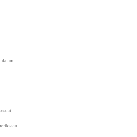
n dalam
sesuai
meriksaan