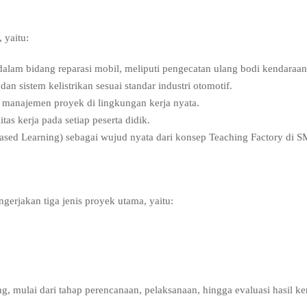
 yaitu:
lam bidang reparasi mobil, meliputi pengecatan ulang bodi kendaraan
an sistem kelistrikan sesuai standar industri otomotif.
 manajemen proyek di lingkungan kerja nyata.
s kerja pada setiap peserta didik.
ased Learning) sebagai wujud nyata dari konsep Teaching Factory di 
gerjakan tiga jenis proyek utama, yaitu:
ng, mulai dari tahap perencanaan, pelaksanaan, hingga evaluasi hasil ker