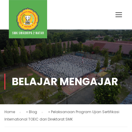
BELAJAR MENGAJAR
Home
»
Blog
»
Pelaksanaan Program Ujian Sertifikasi
International TOEIC dari Direktorat SMK