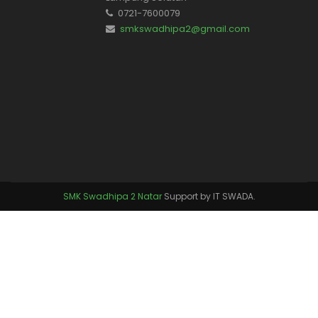
0721-7600079
smkswadhipa2@gmail.com
SMK Swadhipa 2 Natar
Support by IT SWADA.