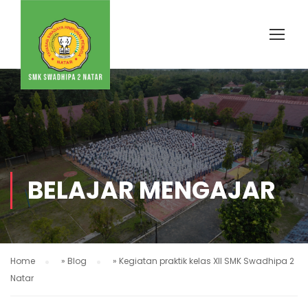
BELAJAR MENGAJAR
Home
»
Blog
»
Kegiatan praktik kelas XII SMK Swadhipa 2
Natar