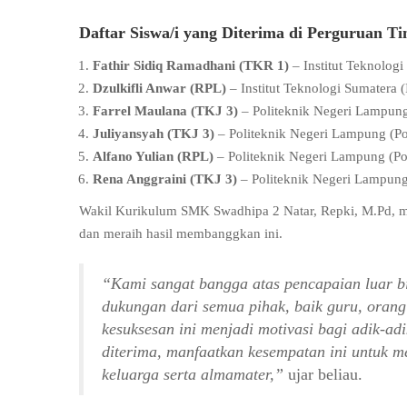
Daftar Siswa/i yang Diterima di Perguruan Ti
Fathir Sidiq Ramadhani (TKR 1)
– Institut Teknolog
Dzulkifli Anwar (RPL)
– Institut Teknologi Sumatera 
Farrel Maulana (TKJ 3)
– Politeknik Negeri Lampung
Juliyansyah (TKJ 3)
– Politeknik Negeri Lampung (Po
Alfano Yulian (RPL)
– Politeknik Negeri Lampung (Po
Rena Anggraini (TKJ 3)
– Politeknik Negeri Lampung 
Wakil Kurikulum SMK Swadhipa 2 Natar, Repki, M.Pd, mem
dan meraih hasil membanggkan ini.
“Kami sangat bangga atas pencapaian luar bia
dukungan dari semua pihak, baik guru, oran
kesuksesan ini menjadi motivasi bagi adik-adi
diterima, manfaatkan kesempatan ini untuk
keluarga serta almamater,”
ujar beliau.