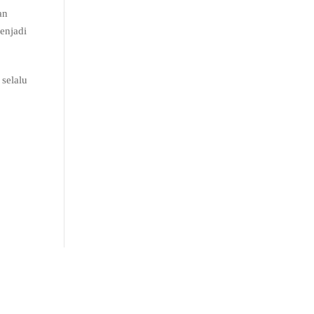
an
enjadi
 selalu