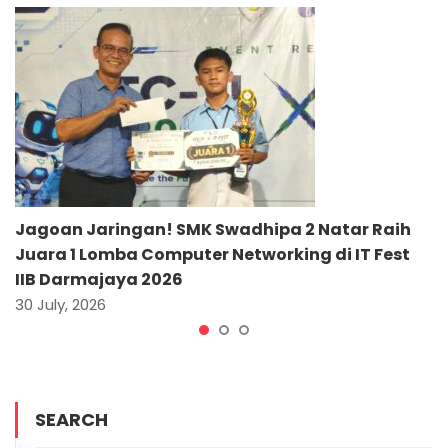
Jagoan Jaringan! SMK Swadhipa 2 Natar Raih
Juara 1 Lomba Computer Networking di IT Fest
IIB Darmajaya 2026
30 July, 2026
SEARCH