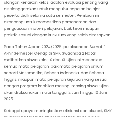
ulangan kenaikan kelas, adalah evaluasi penting yang
diselenggarakan untuk mengukur capaian belajar
peserta didik selama satu semester. Penilaian ini
dirancang untuk memastikan pemahaman dan
penguasaan materi pelajaran, baik teori maupun
praktik, sesuai dengan kurikulum yang telah ditetapkan.
Pada Tahun Ajaran 2024/2025, pelaksanaan Sumatif
Akhir Semester Genap di SMK Swadhipa 2 Natar
melibatkan siswa kelas X dan XI. Ujian ini mencakup
semua mata pelajaran, baik mata pelajaran umum
seperti Matematika, Bahasa Indonesia, dan Bahasa
Inggris, maupun mata pelajaran kejuruan yang sesuai
dengan program keahlian masing-masing siswa. Ujian
akan dilaksanakan mulai tanggal 2 Juni hingga 10 Juni
2025.
Sebagai upaya meningkatkan efisiensi dan akurasi, SMK