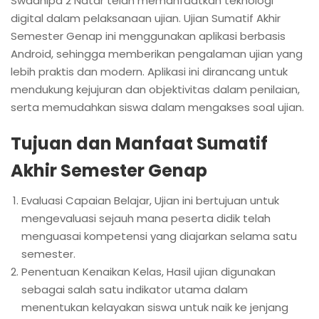
Swadhipa 2 Natar telah memanfaatkan teknologi
digital dalam pelaksanaan ujian. Ujian Sumatif Akhir
Semester Genap ini menggunakan aplikasi berbasis
Android, sehingga memberikan pengalaman ujian yang
lebih praktis dan modern. Aplikasi ini dirancang untuk
mendukung kejujuran dan objektivitas dalam penilaian,
serta memudahkan siswa dalam mengakses soal ujian.
Tujuan dan Manfaat Sumatif
Akhir Semester Genap
Evaluasi Capaian Belajar, Ujian ini bertujuan untuk
mengevaluasi sejauh mana peserta didik telah
menguasai kompetensi yang diajarkan selama satu
semester.
Penentuan Kenaikan Kelas, Hasil ujian digunakan
sebagai salah satu indikator utama dalam
menentukan kelayakan siswa untuk naik ke jenjang