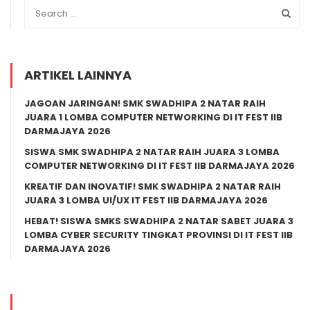
ARTIKEL LAINNYA
JAGOAN JARINGAN! SMK SWADHIPA 2 NATAR RAIH
JUARA 1 LOMBA COMPUTER NETWORKING DI IT FEST IIB
DARMAJAYA 2026
SISWA SMK SWADHIPA 2 NATAR RAIH JUARA 3 LOMBA
COMPUTER NETWORKING DI IT FEST IIB DARMAJAYA 2026
KREATIF DAN INOVATIF! SMK SWADHIPA 2 NATAR RAIH
JUARA 3 LOMBA UI/UX IT FEST IIB DARMAJAYA 2026
HEBAT! SISWA SMKS SWADHIPA 2 NATAR SABET JUARA 3
LOMBA CYBER SECURITY TINGKAT PROVINSI DI IT FEST IIB
DARMAJAYA 2026