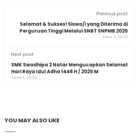
Previous post
Selamat & Sukses! Siswa/i yang Diterima di
Perguruan Tinggi Melalui SNBT SNPMB 2025
June 3, 2025
Next post
SMK Swadhipa 2 Natar Mengucapkan Selamat
Hari Raya Idul Adha 1446 H / 2025 M
June 6, 2025
YOU MAY ALSO LIKE