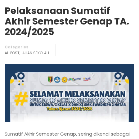
Pelaksanaan Sumatif
Akhir Semester Genap TA.
2024/2025
Categories
,
ALLPOST
UJIAN SEKOLAH
Sumatif Akhir Semester Genap, sering dikenal sebagai