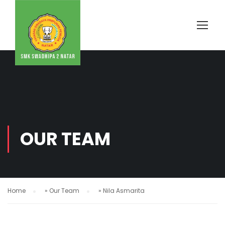
OUR TEAM
Home
»
Our Team
»
Nila Asmarita