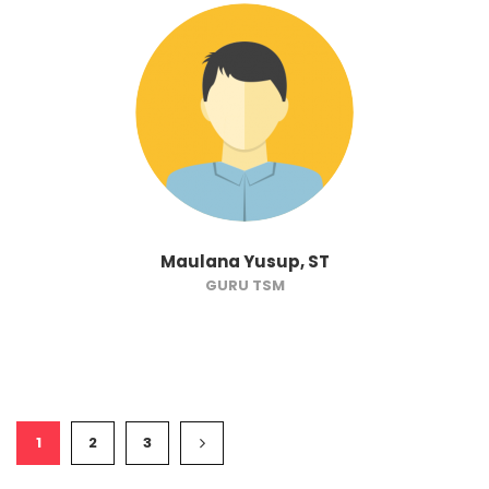
Maulana Yusup, ST
GURU TSM
1
2
3