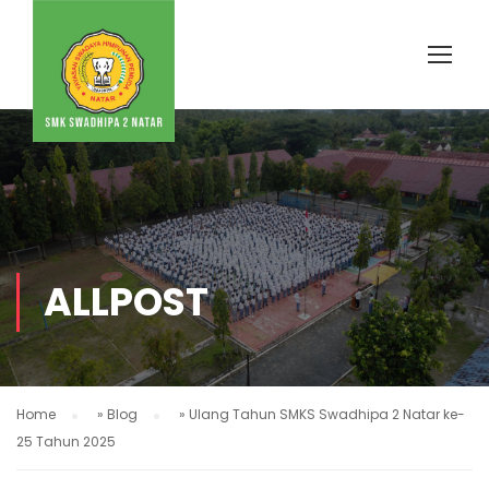
ALLPOST
Home
»
Blog
»
Ulang Tahun SMKS Swadhipa 2 Natar ke-
25 Tahun 2025