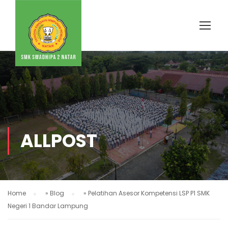
ALLPOST
Home
»
Blog
»
Pelatihan Asesor Kompetensi LSP P1 SMK
Negeri 1 Bandar Lampung