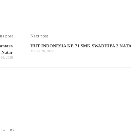
us post
Next post
santara
HUT INDONESIA KE 71 SMK SWADHIPA 2 NAT
March 20, 2020
 Natar
20, 2020