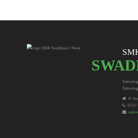
SM
SWADH
Teknolog
Teknologi
Jl. S
0721-
smks