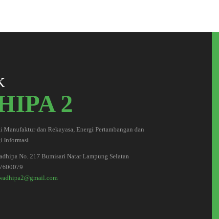
K
IPA 2
i Manufaktur dan Rekayasa, Energi Pertambangan dan
 Informasi.
wadhipa No. 217 Bumisari Natar Lampung Selatan
7600079
wadhipa2@gmail.com