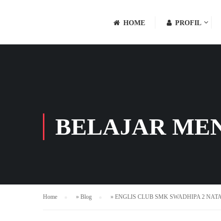
HOME
PROFIL
BELAJAR ME
Home
»
Blog
»
ENGLIS CLUB SMK SWADHIPA 2 NAT