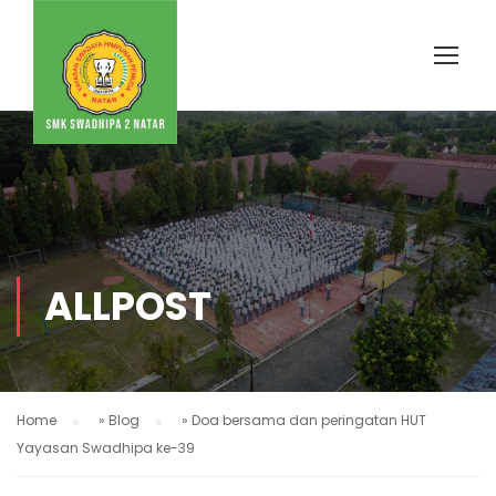
ALLPOST
Home
»
Blog
»
Doa bersama dan peringatan HUT
Yayasan Swadhipa ke-39