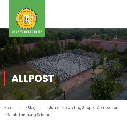
ALLPOST
Home
»
Blog
»
Juara 1 Networking Support Competition
LKS kab. Lampung Selatan