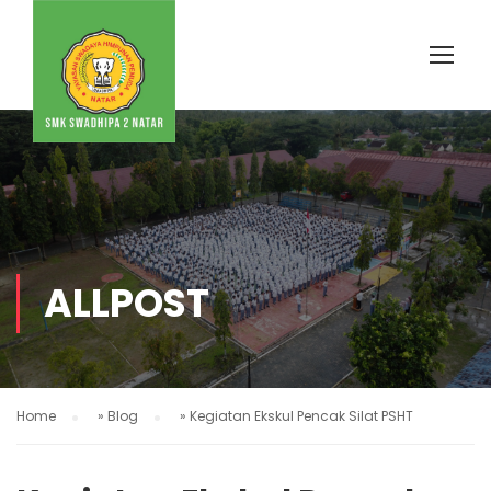
ALLPOST
Home
»
Blog
»
Kegiatan Ekskul Pencak Silat PSHT