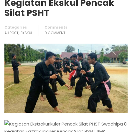
Kegiatan Ekskul Pencak
Silat PSHT
Categories
Comments
,
ALLPOST
EKSKUL
0 COMMENT
Kegiatan Ekstrakurikuler Pencak Silat PSHT SMK