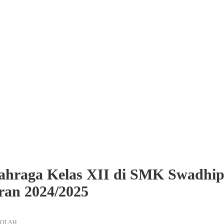
lahraga Kelas XII di SMK Swadhip
ran 2024/2025
KOLAH