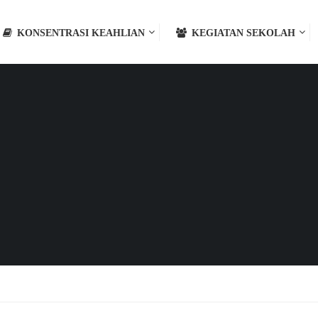
KONSENTRASI KEAHLIAN
KEGIATAN SEKOLAH