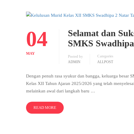
04
Selamat dan Suk
SMKS Swadhipa 
MAY
Categories
Posted by
ADMIN
ALLPOST
Dengan penuh rasa syukur dan bangga, keluarga besar 
Kelas XII Tahun Ajaran 2025/2026 yang telah menyelesai
melainkan awal dari langkah baru …
READ MORE