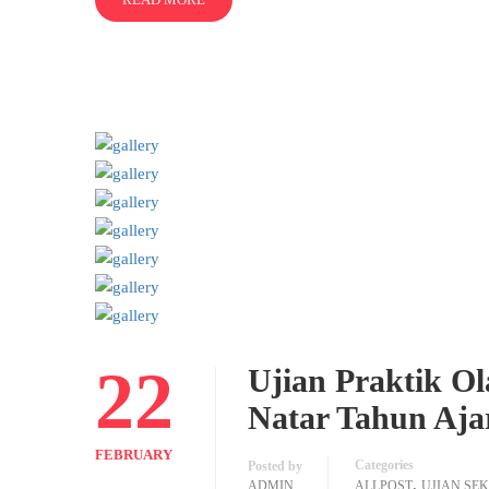
22
Ujian Praktik O
Natar Tahun Aja
FEBRUARY
Categories
Posted by
,
ADMIN
ALLPOST
UJIAN SE