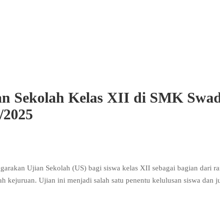
an Sekolah Kelas XII di SMK Swa
/2025
rakan Ujian Sekolah (US) bagi siswa kelas XII sebagai bagian dari r
h kejuruan. Ujian ini menjadi salah satu penentu kelulusan siswa dan j