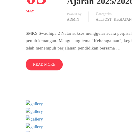
Ajaran 2025/202
MAY
Categories
Posted by
,
ADMIN
ALLPOST
KEGIATAN
SMKS Swadhipa 2 Natar sukses menggelar acara perpisah
penuh kenangan. Mengusung tema “Keberagaman”, kegiata
telah menempuh perjalanan pendidikan bersama …
READ MORE