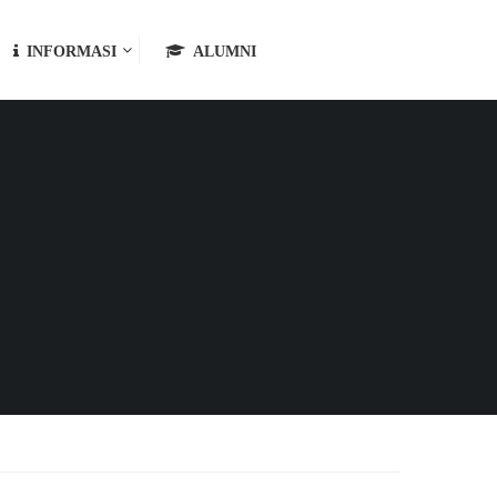
INFORMASI
ALUMNI