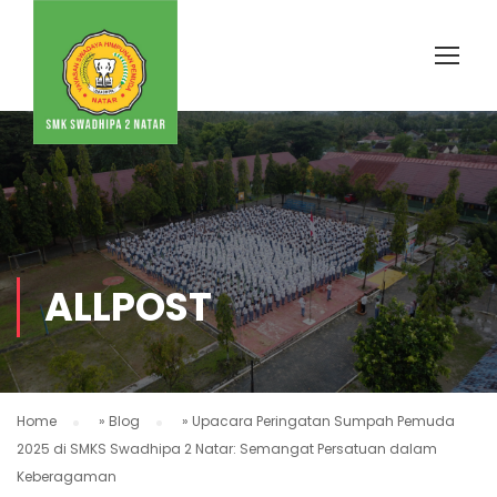
ALLPOST
Home
»
Blog
»
Upacara Peringatan Sumpah Pemuda
2025 di SMKS Swadhipa 2 Natar: Semangat Persatuan dalam
Keberagaman