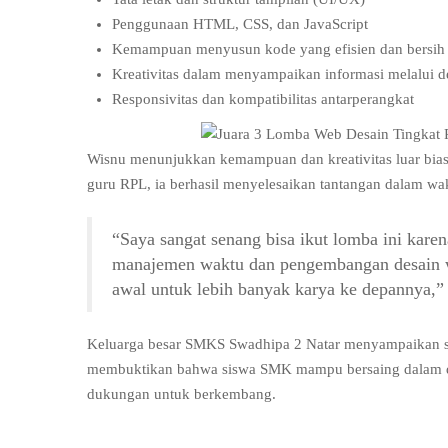
Penggunaan HTML, CSS, dan JavaScript
Kemampuan menyusun kode yang efisien dan bersih
Kreativitas dalam menyampaikan informasi melalui d
Responsivitas dan kompatibilitas antarperangkat
Wisnu menunjukkan kemampuan dan kreativitas luar bias
guru RPL, ia berhasil menyelesaikan tantangan dalam wakt
“Saya sangat senang bisa ikut lomba ini kar
manajemen waktu dan pengembangan desain web
awal untuk lebih banyak karya ke depannya,
Keluarga besar SMKS Swadhipa 2 Natar menyampaikan sel
membuktikan bahwa siswa SMK mampu bersaing dalam dunia 
dukungan untuk berkembang.