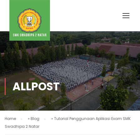
ALLPOST
Home
»
Blog
»
Tutorial Penggunaan Aplikasi Exam SMK
Swadhipa 2 Natar