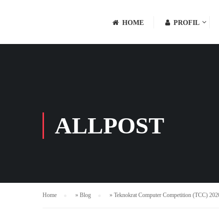
HOME
PROFIL
ALLPOST
Home
»
Blog
»
Teknokrat Computer Competition (TCC) 202