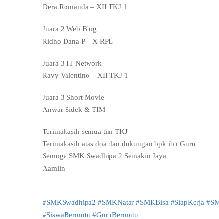
Dera Romanda – XII TKJ 1
Juara 2 Web Blog
Ridho Dana P – X RPL
Juara 3 IT Network
Ravy Valentino – XII TKJ 1
Juara 3 Short Movie
Anwar Sidek & TIM
Terimakasih semua tim TKJ
Terimakasih atas doa dan dukungan bpk ibu Guru
Semoga SMK Swadhipa 2 Semakin Jaya
Aamiin
#SMKSwadhipa2
#SMKNatar
#SMKBisa
#SiapKerja
#SM
#SiswaBermutu
#GuruBermutu