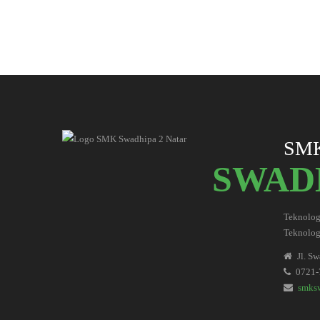
SM
SWADH
Teknolog
Teknologi
Jl. S
0721-
smks