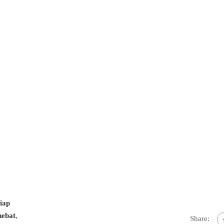
siap
ebat
,
Share: