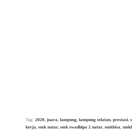
Tag:
2020
,
juara
,
lampung
,
lampung selatan
,
prestasi
,
kerja
,
smk natar
,
smk swadhipa 2 natar
,
smkbisa
,
smkh