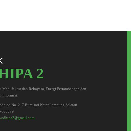
K
IPA 2
i Manufaktur dan Rekayasa, Energi Pertambangan dan
 Informasi.
wadhipa No. 217 Bumisari Natar Lampung Selatan
7600079
wadhipa2@gmail.com