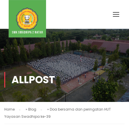
ALLPOST
Home
»
Blog
»
Doa bersama dan peringatan HUT
Yayasan Swadhipa ke-39